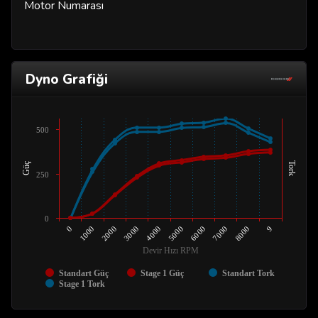
Motor Numarası
Dyno Grafiği
500
Tork
Güç
250
0
3000
8000
4000
9
0
5000
1000
6000
2000
7000
Devir Hızı RPM
Standart Güç
Stage 1 Güç
Standart Tork
Stage 1 Tork