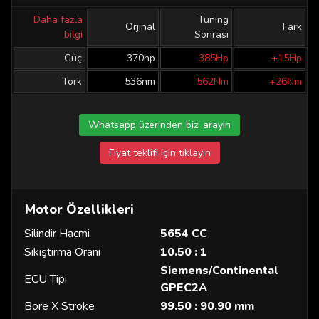
Daha fazla
Tuning
Orjinal
Fark
bilgi
Sonrası
Güç
370hp
385Hp
+15Hp
Tork
536nm
562Nm
+26Nm
Whatsapp üzerinden bizi arayın
Fiyat teklifi için tıklayın
Motor Özellikleri
Silindir Hacmi
5654 CC
Sıkıştırma Oranı
10.50 : 1
Siemens/Continental
ECU Tipi
GPEC2A
Bore X Stroke
99.50 : 90.90 mm