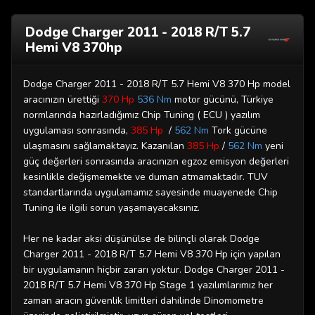
Dodge Charger 2011 - 2018 R/T 5.7
Hemi V8 370hp
Dodge Charger 2011 - 2018 R/T 5.7 Hemi V8 370 Hp model
aracınızın ürettiği
370 Hp
536 Nm
motor gücünü, Türkiye
normlarında hazırladığımız Chip Tuning ( ECU ) yazılım
uygulaması sonrasında,
385 Hp
/
562
Nm
Tork gücüne
ulaşmasını sağlamaktayız. Kazanılan
385 Hp
/
562 Nm
yeni
güç değerleri sonrasında aracınızın egzoz emisyon değerleri
kesinlikle değişmemekte ve duman atmamaktadır. TUV
standartlarında uygulamamız sayesinde muayenede Chip
Tuning ile ilgili sorun yaşamayacaksınız.
Her ne kadar aksi düşünülse de bilinçli olarak Dodge
Charger 2011 - 2018 R/T 5.7 Hemi V8 370 Hp için yapılan
bir uygulamanın hiçbir zararı yoktur. Dodge Charger 2011 -
2018 R/T 5.7 Hemi V8 370 Hp Stage 1 yazılımlarımız her
zaman aracın güvenlik limitleri dahilinde Dinomometre