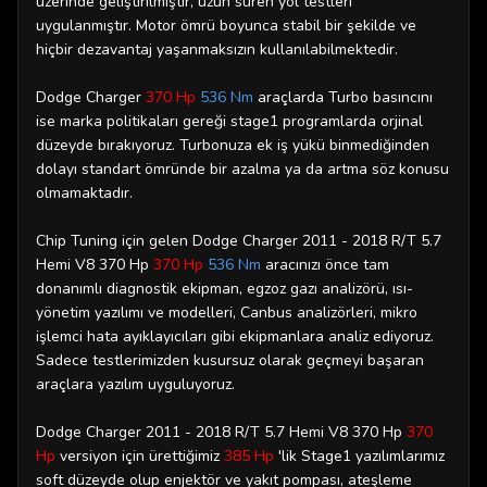
üzerinde geliştirilmiştir, uzun süren yol testleri
uygulanmıştır. Motor ömrü boyunca stabil bir şekilde ve
hiçbir dezavantaj yaşanmaksızın kullanılabilmektedir.
Dodge Charger
370 Hp
536 Nm
araçlarda Turbo basıncını
ise marka politikaları gereği stage1 programlarda orjinal
düzeyde bırakıyoruz. Turbonuza ek iş yükü binmediğinden
dolayı standart ömründe bir azalma ya da artma söz konusu
olmamaktadır.
Chip Tuning için gelen Dodge Charger 2011 - 2018 R/T 5.7
Hemi V8 370 Hp
370 Hp
536 Nm
aracınızı önce tam
donanımlı diagnostik ekipman, egzoz gazı analizörü, ısı-
yönetim yazılımı ve modelleri, Canbus analizörleri, mikro
işlemci hata ayıklayıcıları gibi ekipmanlara analiz ediyoruz.
Sadece testlerimizden kusursuz olarak geçmeyi başaran
araçlara yazılım uyguluyoruz.
Dodge Charger 2011 - 2018 R/T 5.7 Hemi V8 370 Hp
370
Hp
versiyon için ürettiğimiz
385 Hp
'lik
Stage1 yazılımlarımız
soft düzeyde olup enjektör ve yakıt pompası, ateşleme