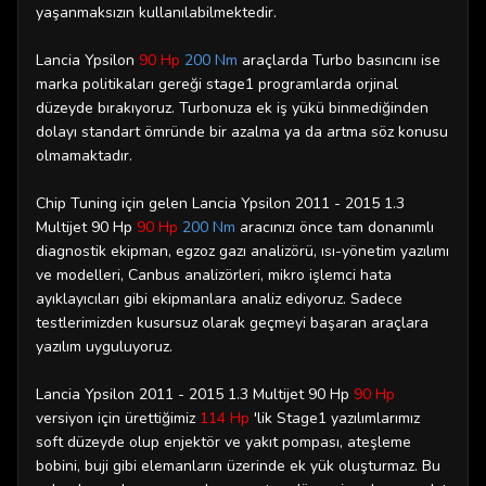
yaşanmaksızın kullanılabilmektedir.
Lancia Ypsilon
90 Hp
200 Nm
araçlarda Turbo basıncını ise
marka politikaları gereği stage1 programlarda orjinal
düzeyde bırakıyoruz. Turbonuza ek iş yükü binmediğinden
dolayı standart ömründe bir azalma ya da artma söz konusu
olmamaktadır.
Chip Tuning için gelen Lancia Ypsilon 2011 - 2015 1.3
Multijet 90 Hp
90 Hp
200 Nm
aracınızı önce tam donanımlı
diagnostik ekipman, egzoz gazı analizörü, ısı-yönetim yazılımı
ve modelleri, Canbus analizörleri, mikro işlemci hata
ayıklayıcıları gibi ekipmanlara analiz ediyoruz. Sadece
testlerimizden kusursuz olarak geçmeyi başaran araçlara
yazılım uyguluyoruz.
Lancia Ypsilon 2011 - 2015 1.3 Multijet 90 Hp
90 Hp
versiyon için ürettiğimiz
114 Hp
'lik
Stage1 yazılımlarımız
soft düzeyde olup enjektör ve yakıt pompası, ateşleme
bobini, buji gibi elemanların üzerinde ek yük oluşturmaz. Bu