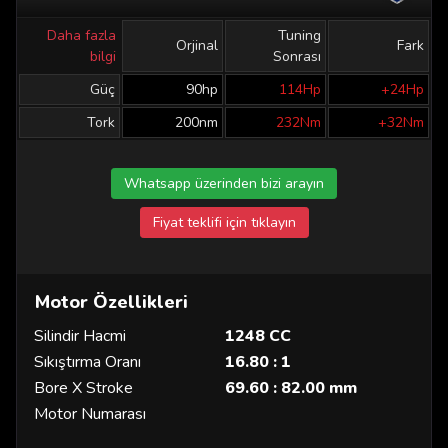
Daha fazla
Tuning
Orjinal
Fark
bilgi
Sonrası
Güç
90hp
114Hp
+24Hp
Tork
200nm
232Nm
+32Nm
Whatsapp üzerinden bizi arayın
Fiyat teklifi için tıklayın
Motor Özellikleri
Silindir Hacmi
1248 CC
Sıkıştırma Oranı
16.80 : 1
Bore X Stroke
69.60 : 82.00 mm
Motor Numarası