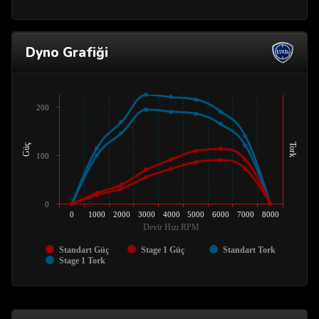
Dyno Grafiği
200
Tork
Güç
100
0
0
1000
2000
3000
4000
5000
6000
7000
8000
Devir Hızı RPM
Standart Güç
Stage 1 Güç
Standart Tork
Stage 1 Tork