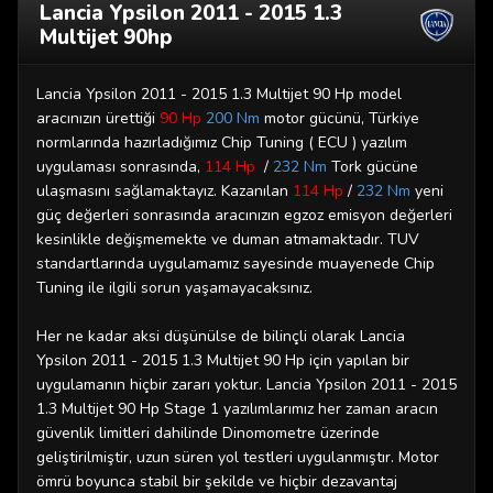
Lancia Ypsilon 2011 - 2015 1.3
Multijet 90hp
Lancia Ypsilon 2011 - 2015 1.3 Multijet 90 Hp model
aracınızın ürettiği
90 Hp
200 Nm
motor gücünü, Türkiye
normlarında hazırladığımız Chip Tuning ( ECU ) yazılım
uygulaması sonrasında,
114 Hp
/
232
Nm
Tork gücüne
ulaşmasını sağlamaktayız. Kazanılan
114 Hp
/
232 Nm
yeni
güç değerleri sonrasında aracınızın egzoz emisyon değerleri
kesinlikle değişmemekte ve duman atmamaktadır. TUV
standartlarında uygulamamız sayesinde muayenede Chip
Tuning ile ilgili sorun yaşamayacaksınız.
Her ne kadar aksi düşünülse de bilinçli olarak Lancia
Ypsilon 2011 - 2015 1.3 Multijet 90 Hp için yapılan bir
uygulamanın hiçbir zararı yoktur. Lancia Ypsilon 2011 - 2015
1.3 Multijet 90 Hp Stage 1 yazılımlarımız her zaman aracın
güvenlik limitleri dahilinde Dinomometre üzerinde
geliştirilmiştir, uzun süren yol testleri uygulanmıştır. Motor
ömrü boyunca stabil bir şekilde ve hiçbir dezavantaj