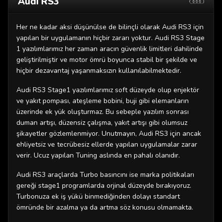
Audi RS3
Her ne kadar aksi düşünülse de bilinçli olarak Audi RS3 için
yapılan bir uygulamanın hiçbir zararı yoktur. Audi RS3 Stage
1 yazılımlarımız her zaman aracın güvenlik limitleri dahilinde
geliştirilmiştir ve motor ömrü boyunca stabil bir şekilde ve
hiçbir dezavantaj yaşanmaksızın kullanılabilmektedir.
Audi RS3 Stage1 yazılımlarımız soft düzeyde olup enjektör
ve yakıt pompası, ateşleme bobini, buji gibi elemanların
üzerinde ek yük oluşturmaz. Bu sebeple yazılım sonrası
duman artışı, düzensiz çalışma, yakıt artışı gibi olumsuz
şikayetler gözlemlenmiyor. Unutmayın, Audi RS3 için ancak
ehliyetsiz ve tecrübesiz ellerde yapılan uygulamalar zarar
verir. Ucuz yapılan Tuning aslında en pahalı olanıdır.
Audi RS3 araçlarda Turbo basıncını ise marka politikaları
gereği stage1 programlarda orjinal düzeyde bırakıyoruz.
Turbonuza ek iş yükü binmediğinden dolayı standart
ömründe bir azalma ya da artma söz konusu olmamakta.