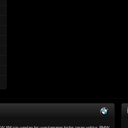
MW XM için yapılan bir uygulamanın hiçbir zararı yoktur. BMW