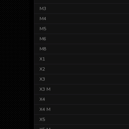
M3
M4
M5
M6
M8
X1
X2
X3
X3 M
X4
X4 M
X5