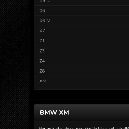
X5 M
X6
X6 M
X7
Z1
Z3
Z4
Z8
XM
BMW XM
Her ne kadar aksi düşünülse de bilinçli olarak B