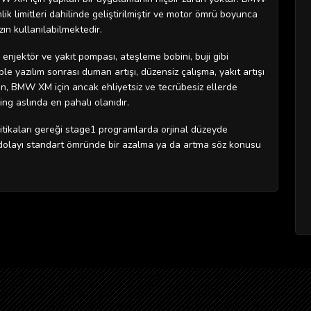
k limitleri dahilinde geliştirilmiştir ve motor ömrü boyunca
ın kullanılabilmektedir.
njektör ve yakıt pompası, ateşleme bobini, buji gibi
 yazılım sonrası duman artışı, düzensiz çalışma, yakıt artışı
n, BMW XM için ancak ehliyetsiz ve tecrübesiz ellerde
ng aslında en pahalı olanıdır.
tikaları gereği stage1 programlarda orjinal düzeyde
 dolayı standart ömründe bir azalma ya da artma söz konusu