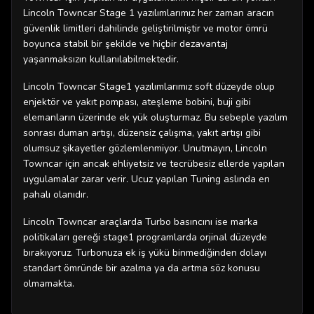
Lincoln Towncar Stage 1 yazılımlarımız her zaman aracın
güvenlik limitleri dahilinde geliştirilmiştir ve motor ömrü
boyunca stabil bir şekilde ve hiçbir dezavantaj
yaşanmaksızın kullanılabilmektedir.
Lincoln Towncar Stage1 yazılımlarımız soft düzeyde olup
enjektör ve yakıt pompası, ateşleme bobini, buji gibi
elemanların üzerinde ek yük oluşturmaz. Bu sebeple yazılım
sonrası duman artışı, düzensiz çalışma, yakıt artışı gibi
olumsuz şikayetler gözlemlenmiyor. Unutmayın, Lincoln
Towncar için ancak ehliyetsiz ve tecrübesiz ellerde yapılan
uygulamalar zarar verir. Ucuz yapılan Tuning aslında en
pahalı olanıdır.
Lincoln Towncar araçlarda Turbo basıncını ise marka
politikaları gereği stage1 programlarda orjinal düzeyde
bırakıyoruz. Turbonuza ek iş yükü binmediğinden dolayı
standart ömründe bir azalma ya da artma söz konusu
olmamakta.