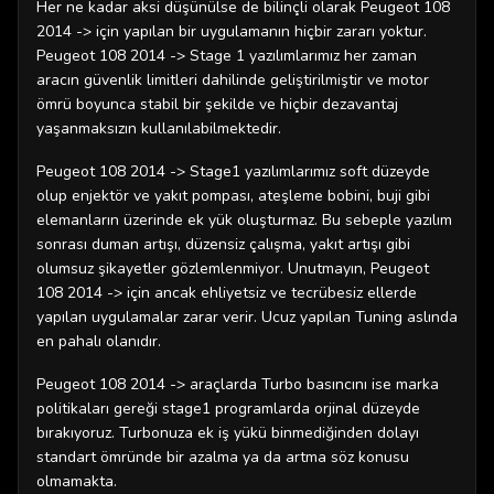
Her ne kadar aksi düşünülse de bilinçli olarak Peugeot 108
2014 -> için yapılan bir uygulamanın hiçbir zararı yoktur.
Peugeot 108 2014 -> Stage 1 yazılımlarımız her zaman
aracın güvenlik limitleri dahilinde geliştirilmiştir ve motor
ömrü boyunca stabil bir şekilde ve hiçbir dezavantaj
yaşanmaksızın kullanılabilmektedir.
Peugeot 108 2014 -> Stage1 yazılımlarımız soft düzeyde
olup enjektör ve yakıt pompası, ateşleme bobini, buji gibi
elemanların üzerinde ek yük oluşturmaz. Bu sebeple yazılım
sonrası duman artışı, düzensiz çalışma, yakıt artışı gibi
olumsuz şikayetler gözlemlenmiyor. Unutmayın, Peugeot
108 2014 -> için ancak ehliyetsiz ve tecrübesiz ellerde
yapılan uygulamalar zarar verir. Ucuz yapılan Tuning aslında
en pahalı olanıdır.
Peugeot 108 2014 -> araçlarda Turbo basıncını ise marka
politikaları gereği stage1 programlarda orjinal düzeyde
bırakıyoruz. Turbonuza ek iş yükü binmediğinden dolayı
standart ömründe bir azalma ya da artma söz konusu
olmamakta.