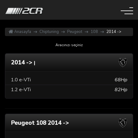
Anasayfa
Chiptuning
Peugeot
108
2014 ->
Aracınızı seçiniz
2014 ->
|
1.0 e-VTi
68Hp
1.2 e-VTi
82Hp
Peugeot 108 2014 ->