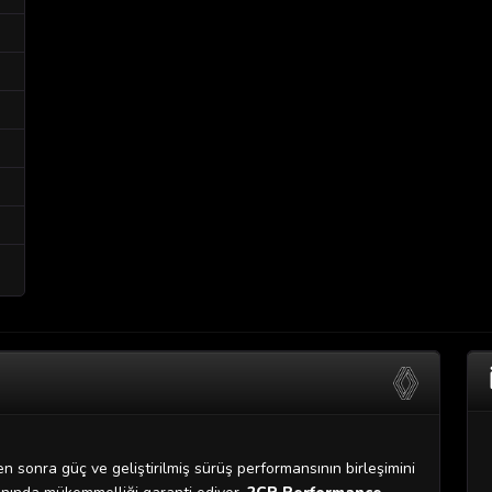
n sonra güç ve geliştirilmiş sürüş performansının birleşimini