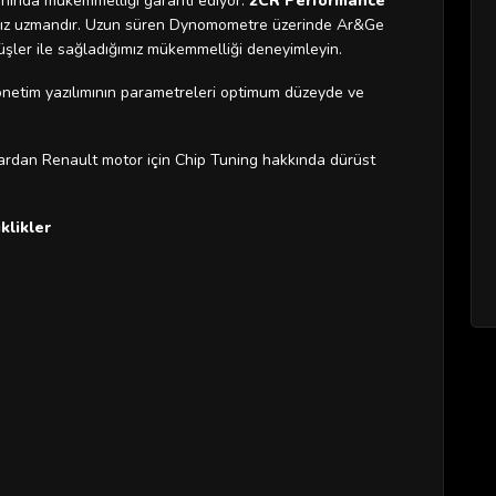
nında mükemmelliği garanti ediyor.
2CR Performance
masız uzmandır. Uzun süren Dynomometre üzerinde Ar&Ge
önüşler ile sağladığımız mükemmelliği deneyimleyin.
önetim yazılımının parametreleri optimum düzeyde ve
rdan Renault motor için Chip Tuning hakkında dürüst
klikler