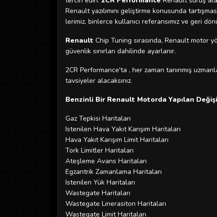
tercih edin.
2CR Performance
Renault sürüş ala
Renault yazılımını geliştirme konusunda tartış
lerimiz, binlerce kullanıcı referansımız ve geri d
Renault
Chip Tuning sırasında, Renault motor y
güvenlik sınırları dahilinde ayarlanır.
2CR Performance'ta , her zaman tanınmış uzmanla
tavsiyeler alacaksınız.
Benzinli Bir Renault Motorda Yapılan Değişi
Gaz Tepkisi Haritaları
Istenilen Hava Yakıt Karışım Haritaları
Hava Yakıt Karışım Limit Haritaları
Tork Limitler Haritaları
Ateşleme Avans Haritaları
Egzantrik Zamanlama Haritaları
Istenilen Yük Haritaları
Wastegate Haritaları
Wastegate Linerasiton Haritaları
Wastegate Limit Haritaları