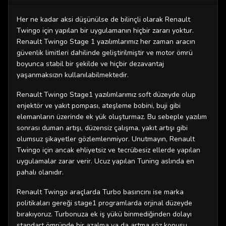
Her ne kadar aksi düşünülse de bilinçli olarak Renault
Twingo için yapılan bir uygulamanın hiçbir zararı yoktur.
Renault Twingo Stage 1 yazılımlarımız her zaman aracın
güvenlik limitleri dahilinde geliştirilmiştir ve motor ömrü
boyunca stabil bir şekilde ve hiçbir dezavantaj
yaşanmaksızın kullanılabilmektedir.
Renault Twingo Stage1 yazılımlarımız soft düzeyde olup
enjektör ve yakıt pompası, ateşleme bobini, buji gibi
elemanların üzerinde ek yük oluşturmaz. Bu sebeple yazılım
sonrası duman artışı, düzensiz çalışma, yakıt artışı gibi
olumsuz şikayetler gözlemlenmiyor. Unutmayın, Renault
Twingo için ancak ehliyetsiz ve tecrübesiz ellerde yapılan
uygulamalar zarar verir. Ucuz yapılan Tuning aslında en
pahalı olanıdır.
Renault Twingo araçlarda Turbo basıncını ise marka
politikaları gereği stage1 programlarda orjinal düzeyde
bırakıyoruz. Turbonuza ek iş yükü binmediğinden dolayı
standart ömründe bir azalma ya da artma söz konusu