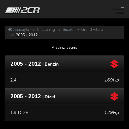
Anasayfa
Chiptuning
Suzuki
Grand Vitara
2005 - 2012
Aracınızı seçiniz
2005 - 2012
| Benzin
2.4i
169Hp
2005 - 2012
| Dizel
1.9 DDiS
129Hp