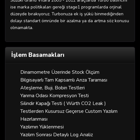
Suzuki Grand Vitara 2005 - 2012 araçlarda Turbo basıncını
ise marka politikaları gereği stage1 programlarda orjinal
düzeyde bırakıyoruz. Turbonuza ek iş yükü binmediğinden
dolayı standart ömründe bir azalma ya da artma söz konusu
olmamakta.
İşlem Basamakları
Dinamometre Üzerinde Stock Ölçüm
Bilgisayarlı Tam Kapsamlı Arıza Taraması
Ateşleme, Buji, Bobin Testleri
Yanma Odası Kompresyon Testi
Silindir Kapağı Testi ( Würth CO2 Leak )
Testlerden Kusursuz Geçerse Custom Yazılım
Hazırlanması
Yazılımın Yüklenmesi
Yazılım Sonrası Detaylı Log Analiz