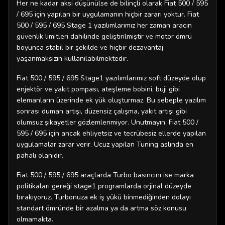
Her ne kadar aksi düşünülse de bilinçli olarak Fiat 500 / 595
/ 695 için yapılan bir uygulamanın hiçbir zararı yoktur. Fiat
500 / 595 / 695 Stage 1 yazılımlarımız her zaman aracın
güvenlik limitleri dahilinde geliştirilmiştir ve motor ömrü
boyunca stabil bir şekilde ve hiçbir dezavantaj
yaşanmaksızın kullanılabilmektedir.
Fiat 500 / 595 / 695 Stage1 yazılımlarımız soft düzeyde olup
enjektör ve yakıt pompası, ateşleme bobini, buji gibi
elemanların üzerinde ek yük oluşturmaz. Bu sebeple yazılım
sonrası duman artışı, düzensiz çalışma, yakıt artışı gibi
olumsuz şikayetler gözlemlenmiyor. Unutmayın, Fiat 500 /
595 / 695 için ancak ehliyetsiz ve tecrübesiz ellerde yapılan
uygulamalar zarar verir. Ucuz yapılan Tuning aslında en
pahalı olanıdır.
Fiat 500 / 595 / 695 araçlarda Turbo basıncını ise marka
politikaları gereği stage1 programlarda orjinal düzeyde
bırakıyoruz. Turbonuza ek iş yükü binmediğinden dolayı
standart ömründe bir azalma ya da artma söz konusu
olmamakta.