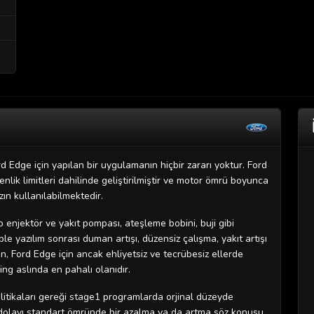
d Edge için yapılan bir uygulamanın hiçbir zararı yoktur. Ford
lik limitleri dahilinde geliştirilmiştir ve motor ömrü boyunca
ın kullanılabilmektedir.
 enjektör ve yakıt pompası, ateşleme bobini, buji gibi
 yazılım sonrası duman artışı, düzensiz çalışma, yakıt artışı
, Ford Edge için ancak ehliyetsiz ve tecrübesiz ellerde
ng aslında en pahalı olanıdır.
litikaları gereği stage1 programlarda orjinal düzeyde
 dolayı standart ömründe bir azalma ya da artma söz konusu