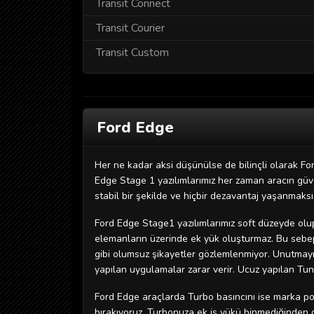
Transit Connect
Transit Courier
Transit Custom
Ford Edge
Her ne kadar aksi düşünülse de bilinçli olarak For
Edge Stage 1 yazılımlarımız her zaman aracın güven
stabil bir şekilde ve hiçbir dezavantaj yaşanmaksız
Ford Edge Stage1 yazılımlarımız soft düzeyde olup
elemanların üzerinde ek yük oluşturmaz. Bu sebeple
gibi olumsuz şikayetler gözlemlenmiyor. Unutmayın
yapılan uygulamalar zarar verir. Ucuz yapılan Tuni
Ford Edge araçlarda Turbo basıncını ise marka po
bırakıyoruz. Turbonuza ek iş yükü binmediğinden