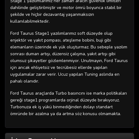
Stage 1 yazılımlarımız her zaman aracın güvenlik limitleri
dahilinde geliştirilmiştir ve motor ömrü boyunca stabil bir
şekilde ve hiçbir dezavantaj yaşanmaksızın
kullanılabilmektedir.
Ford Taurus Stage1 yazılımlarımız soft düzeyde olup
enjektör ve yakıt pompası, ateşleme bobini, buji gibi
elemanların üzerinde ek yük oluşturmaz. Bu sebeple yazılım
sonrası duman artışı, düzensiz çalışma, yakıt artışı gibi
olumsuz şikayetler gözlemlenmiyor. Unutmayın, Ford Taurus
için ancak ehliyetsiz ve tecrübesiz ellerde yapılan
uygulamalar zarar verir. Ucuz yapılan Tuning aslında en
pahalı olanıdır.
Ford Taurus araçlarda Turbo basıncını ise marka politikaları
gereği stage1 programlarda orjinal düzeyde bırakıyoruz.
Turbonuza ek iş yükü binmediğinden dolayı standart
ömründe bir azalma ya da artma söz konusu olmamakta.