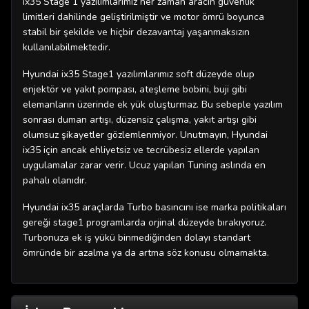
ix35 Stage 1 yazılımlarımız her zaman aracın güvenlik
limitleri dahilinde geliştirilmiştir ve motor ömrü boyunca
stabil bir şekilde ve hiçbir dezavantaj yaşanmaksızın
kullanılabilmektedir.
Hyundai ix35 Stage1 yazılımlarımız soft düzeyde olup
enjektör ve yakıt pompası, ateşleme bobini, buji gibi
elemanların üzerinde ek yük oluşturmaz. Bu sebeple yazılım
sonrası duman artışı, düzensiz çalışma, yakıt artışı gibi
olumsuz şikayetler gözlemlenmiyor. Unutmayın, Hyundai
ix35 için ancak ehliyetsiz ve tecrübesiz ellerde yapılan
uygulamalar zarar verir. Ucuz yapılan Tuning aslında en
pahalı olanıdır.
Hyundai ix35 araçlarda Turbo basıncını ise marka politikaları
gereği stage1 programlarda orjinal düzeyde bırakıyoruz.
Turbonuza ek iş yükü binmediğinden dolayı standart
ömründe bir azalma ya da artma söz konusu olmamakta.