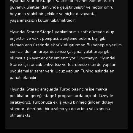
Hyundai Starex Stage 1 yazılımlarımız her zaman aracın
güvenlik limitleri dahilinde geliştirilmiştir ve motor ömrü
boyunca stabil bir şekilde ve hiçbir dezavantaj
yaşanmaksızın kullanılabilmektedir.
Hyundai Starex Stage1 yazılımlarımız soft düzeyde olup
enjektör ve yakıt pompası, ateşleme bobini, buji gibi
elemanların üzerinde ek yük oluşturmaz. Bu sebeple yazılım
sonrası duman artışı, düzensiz çalışma, yakıt artışı gibi
olumsuz şikayetler gözlemlenmiyor. Unutmayın, Hyundai
Starex için ancak ehliyetsiz ve tecrübesiz ellerde yapılan
uygulamalar zarar verir. Ucuz yapılan Tuning aslında en
pahalı olanıdır.
Hyundai Starex araçlarda Turbo basıncını ise marka
politikaları gereği stage1 programlarda orjinal düzeyde
bırakıyoruz. Turbonuza ek iş yükü binmediğinden dolayı
standart ömründe bir azalma ya da artma söz konusu
olmamakta.