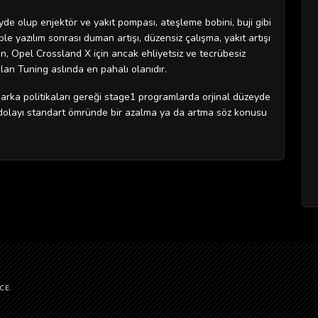
de olup enjektör ve yakıt pompası, ateşleme bobini, buji gibi
 yazılım sonrası duman artışı, düzensiz çalışma, yakıt artışı
n, Opel Crossland X için ancak ehliyetsiz ve tecrübesiz
lan Tuning aslında en pahalı olanıdır.
arka politikaları gereği stage1 programlarda orjinal düzeyde
 dolayı standart ömründe bir azalma ya da artma söz konusu
CE.