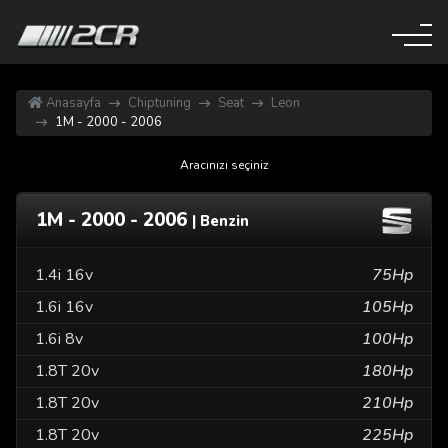
Anasayfa
Chiptuning
Seat
Leon
1M - 2000 - 2006
Aracınızı seçiniz
1M - 2000 - 2006
| Benzin
1.4i 16v
75Hp
1.6i 16v
105Hp
1.6i 8v
100Hp
1.8T 20v
180Hp
1.8T 20v
210Hp
1.8T 20v
225Hp