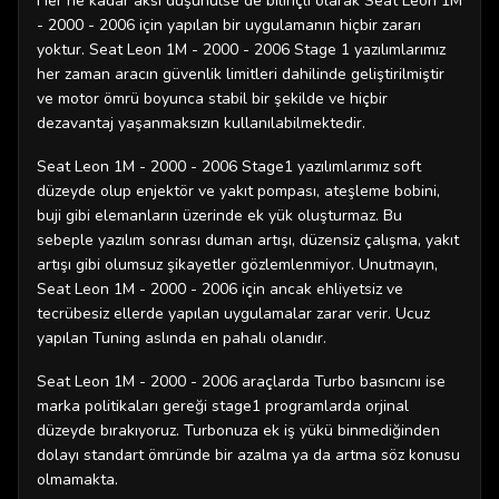
Her ne kadar aksi düşünülse de bilinçli olarak Seat Leon 1M
- 2000 - 2006 için yapılan bir uygulamanın hiçbir zararı
yoktur. Seat Leon 1M - 2000 - 2006 Stage 1 yazılımlarımız
her zaman aracın güvenlik limitleri dahilinde geliştirilmiştir
ve motor ömrü boyunca stabil bir şekilde ve hiçbir
dezavantaj yaşanmaksızın kullanılabilmektedir.
Seat Leon 1M - 2000 - 2006 Stage1 yazılımlarımız soft
düzeyde olup enjektör ve yakıt pompası, ateşleme bobini,
buji gibi elemanların üzerinde ek yük oluşturmaz. Bu
sebeple yazılım sonrası duman artışı, düzensiz çalışma, yakıt
artışı gibi olumsuz şikayetler gözlemlenmiyor. Unutmayın,
Seat Leon 1M - 2000 - 2006 için ancak ehliyetsiz ve
tecrübesiz ellerde yapılan uygulamalar zarar verir. Ucuz
yapılan Tuning aslında en pahalı olanıdır.
Seat Leon 1M - 2000 - 2006 araçlarda Turbo basıncını ise
marka politikaları gereği stage1 programlarda orjinal
düzeyde bırakıyoruz. Turbonuza ek iş yükü binmediğinden
dolayı standart ömründe bir azalma ya da artma söz konusu
olmamakta.