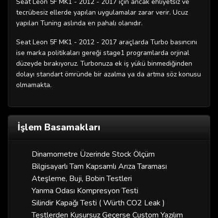
Seat Leon 5F MK1 - 2012 - 2017 için ancak ehliyetsiz ve
tecrübesiz ellerde yapılan uygulamalar zarar verir. Ucuz
yapılan Tuning aslında en pahalı olanıdır.
Seat Leon 5F MK1 - 2012 - 2017 araçlarda Turbo basıncını
ise marka politikaları gereği stage1 programlarda orjinal
düzeyde bırakıyoruz. Turbonuza ek iş yükü binmediğinden
dolayı standart ömründe bir azalma ya da artma söz konusu
olmamakta.
İşlem Basamakları
Dinamometre Üzerinde Stock Ölçüm
Bilgisayarlı Tam Kapsamlı Arıza Taraması
Ateşleme, Buji, Bobin Testleri
Yanma Odası Kompresyon Testi
Silindir Kapağı Testi ( Würth CO2 Leak )
Testlerden Kusursuz Geçerse Custom Yazılım