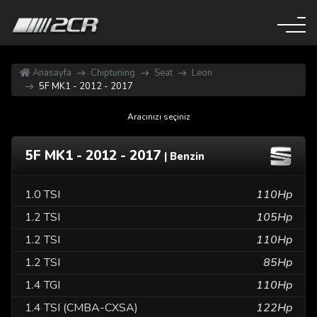
Anasayfa
Chiptuning
Seat
Leon
5F MK1 - 2012 - 2017
Aracınızı seçiniz
5F MK1 - 2012 - 2017
| Benzin
1.0 TSI
110Hp
1.2 TSI
105Hp
1.2 TSI
110Hp
1.2 TSI
85Hp
1.4 TGI
110Hp
1.4 TSI (CMBA-CXSA)
122Hp