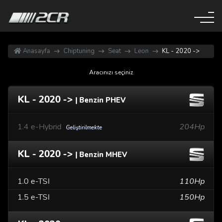
Anasayfa
Chiptuning
Seat
Leon
KL - 2020 ->
Aracınızı seçiniz
KL - 2020 ->
| Benzin PHEV
1.4 e-Hybrid
204Hp
Geliştirilmekte
KL - 2020 ->
| Benzin MHEV
1.0 e-TSI
110Hp
1.5 e-TSI
150Hp