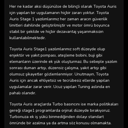
Her ne kadar aksi düşünülse de bilinçli olarak Toyota Auris
için yapılan bir uygulamanın hiçbir zararı yoktur. Toyota
Auris Stage 1 yazılımlarımız her zaman aracın güvenlik
limitleri dahilinde geliştirilmiştir ve motor ömrü boyunca
stabil bir şekilde ve hiçbir dezavantaj yaşanmaksızın
kullanılabilmektedir.
Toyota Auris Stage1 yazılımlarımız soft düzeyde olup
enjektör ve yakıt pompası, ateşleme bobini, buji gibi
elemanların üzerinde ek yük oluşturmaz. Bu sebeple yazılım
sonrası duman artışı, düzensiz çalışma, yakıt artışı gibi
olumsuz şikayetler gözlemlenmiyor. Unutmayın, Toyota
Auris için ancak ehliyetsiz ve tecrübesiz ellerde yapılan
uygulamalar zarar verir. Ucuz yapılan Tuning aslında en
pahalı olanıdır.
Toyota Auris araçlarda Turbo basıncını ise marka politikaları
gereği stage1 programlarda orjinal düzeyde bırakıyoruz.
Turbonuza ek iş yükü binmediğinden dolayı standart
ömründe bir azalma ya da artma söz konusu olmamakta.