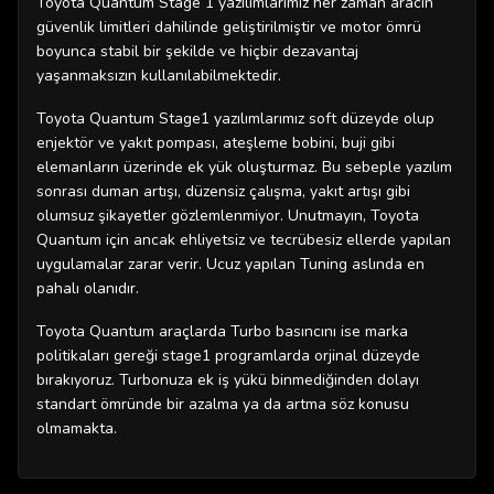
Toyota Quantum Stage 1 yazılımlarımız her zaman aracın
güvenlik limitleri dahilinde geliştirilmiştir ve motor ömrü
boyunca stabil bir şekilde ve hiçbir dezavantaj
yaşanmaksızın kullanılabilmektedir.
Toyota Quantum Stage1 yazılımlarımız soft düzeyde olup
enjektör ve yakıt pompası, ateşleme bobini, buji gibi
elemanların üzerinde ek yük oluşturmaz. Bu sebeple yazılım
sonrası duman artışı, düzensiz çalışma, yakıt artışı gibi
olumsuz şikayetler gözlemlenmiyor. Unutmayın, Toyota
Quantum için ancak ehliyetsiz ve tecrübesiz ellerde yapılan
uygulamalar zarar verir. Ucuz yapılan Tuning aslında en
pahalı olanıdır.
Toyota Quantum araçlarda Turbo basıncını ise marka
politikaları gereği stage1 programlarda orjinal düzeyde
bırakıyoruz. Turbonuza ek iş yükü binmediğinden dolayı
standart ömründe bir azalma ya da artma söz konusu
olmamakta.