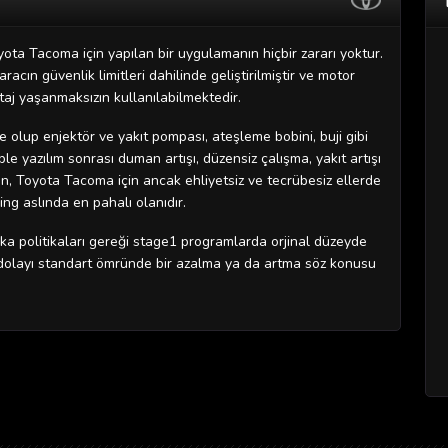
yota Tacoma için yapılan bir uygulamanın hiçbir zararı yoktur.
cın güvenlik limitleri dahilinde geliştirilmiştir ve motor
taj yaşanmaksızın kullanılabilmektedir.
olup enjektör ve yakıt pompası, ateşleme bobini, buji gibi
 yazılım sonrası duman artışı, düzensiz çalışma, yakıt artışı
n, Toyota Tacoma için ancak ehliyetsiz ve tecrübesiz ellerde
ng aslında en pahalı olanıdır.
a politikaları gereği stage1 programlarda orjinal düzeyde
 dolayı standart ömründe bir azalma ya da artma söz konusu