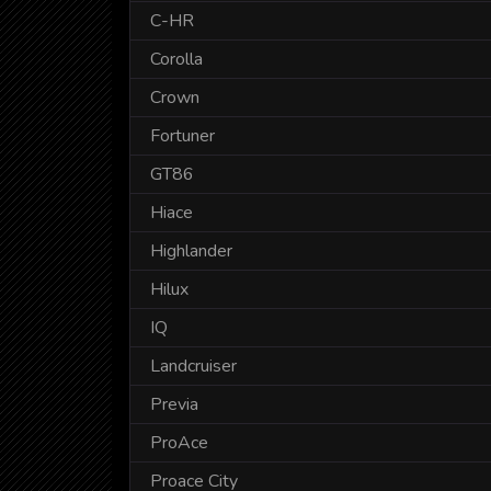
C-HR
Corolla
Crown
Fortuner
GT86
Hiace
Highlander
Hilux
IQ
Landcruiser
Previa
ProAce
Proace City