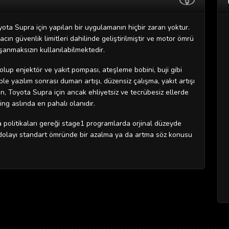
ota Supra için yapılan bir uygulamanın hiçbir zararı yoktur.
ın güvenlik limitleri dahilinde geliştirilmiştir ve motor ömrü
şanmaksızın kullanılabilmektedir.
lup enjektör ve yakıt pompası, ateşleme bobini, buji gibi
 yazılım sonrası duman artışı, düzensiz çalışma, yakıt artışı
, Toyota Supra için ancak ehliyetsiz ve tecrübesiz ellerde
ng aslında en pahalı olanıdır.
 politikaları gereği stage1 programlarda orjinal düzeyde
 dolayı standart ömründe bir azalma ya da artma söz konusu