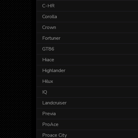
C-HR
Corolla
Crown
Fortuner
GT86
Hiace
Highlander
Hilux
IQ
Landcruiser
Previa
ProAce
Proace City