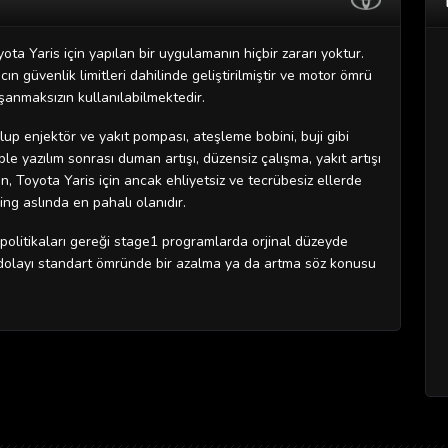
ota Yaris için yapılan bir uygulamanın hiçbir zararı yoktur.
n güvenlik limitleri dahilinde geliştirilmiştir ve motor ömrü
şanmaksızın kullanılabilmektedir.
up enjektör ve yakıt pompası, ateşleme bobini, buji gibi
 yazılım sonrası duman artışı, düzensiz çalışma, yakıt artışı
, Toyota Yaris için ancak ehliyetsiz ve tecrübesiz ellerde
ng aslında en pahalı olanıdır.
politikaları gereği stage1 programlarda orjinal düzeyde
 dolayı standart ömründe bir azalma ya da artma söz konusu