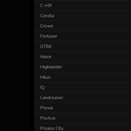
C-HR
Corolla
Crown
Fortuner
GT86
Hiace
Highlander
Hilux
IQ
Landcruiser
Previa
ProAce
Proace City