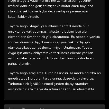
Aygo Stage 1 yazılımlarımız her zaman aracın güvenlik
limitleri dahilinde geliştirilmiştir ve motor ömrü boyunca
stabil bir şekilde ve hiçbir dezavantaj yaşanmaksızın
kullanılabilmektedir.
Toyota Aygo Stage1 yazılımlarımız soft düzeyde olup
enjektör ve yakıt pompası, ateşleme bobini, buji gibi
elemanların üzerinde ek yük oluşturmaz. Bu sebeple yazılım
sonrası duman artışı, düzensiz çalışma, yakıt artışı gibi
olumsuz şikayetler gözlemlenmiyor. Unutmayın, Toyota
Aygo için ancak ehliyetsiz ve tecrübesiz ellerde yapılan
uygulamalar zarar verir. Ucuz yapılan Tuning aslında en
pahalı olanıdır.
Toyota Aygo araçlarda Turbo basıncını ise marka politikaları
gereği stage1 programlarda orjinal düzeyde bırakıyoruz.
Turbonuza ek iş yükü binmediğinden dolayı standart
ömründe bir azalma ya da artma söz konusu olmamakta.